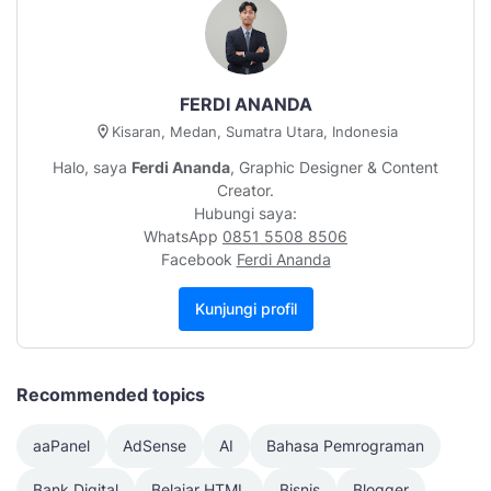
FERDI ANANDA
Kisaran, Medan, Sumatra Utara, Indonesia
Halo, saya
Ferdi Ananda
, Graphic Designer & Content
Creator.
Hubungi saya:
WhatsApp
0851 5508 8506
Facebook
Ferdi Ananda
Kunjungi profil
Recommended topics
aaPanel
AdSense
AI
Bahasa Pemrograman
Bank Digital
Belajar HTML
Bisnis
Blogger