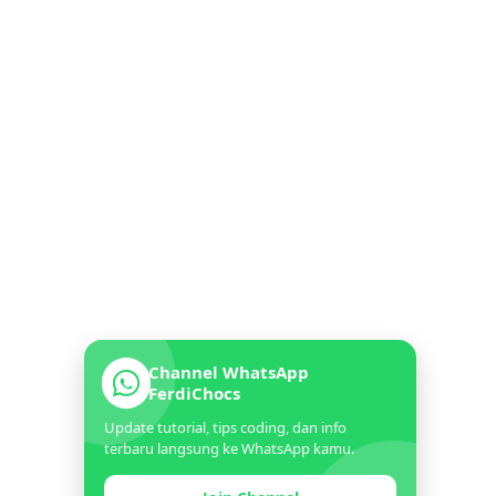
Channel WhatsApp
FerdiChocs
Update tutorial, tips coding, dan info
terbaru langsung ke WhatsApp kamu.