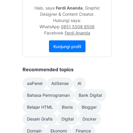
Halo, saya
Ferdi Ananda
, Graphic
Designer & Content Creator.
Hubungi saya:
WhatsApp
0851 5508 8506
Facebook
Ferdi Ananda
Kunjungi profil
Recommended topics
aaPanel
AdSense
AI
Bahasa Pemrograman
Bank Digital
Belajar HTML
Bisnis
Blogger
Desain Grafis
Digital
Docker
Domain
Ekonomi
Finance