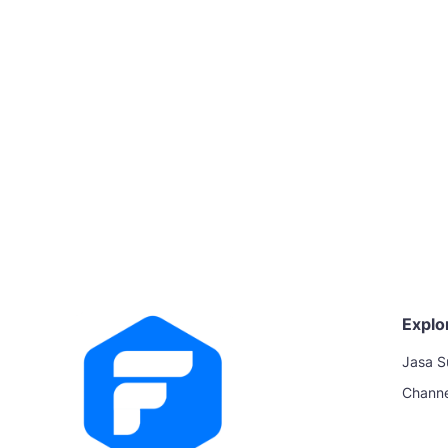
Explo
Jasa S
Chann