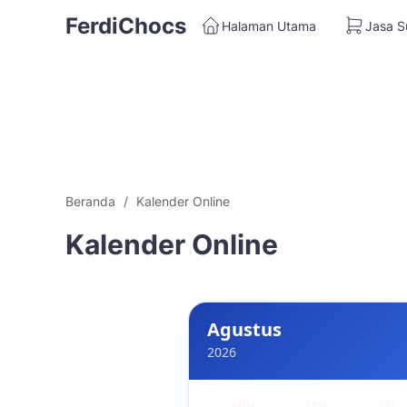
FerdiChocs
Halaman Utama
Jasa S
Beranda
Kalender Online
Kalender Online
Agustus
2026
MIN
SEN
SEL