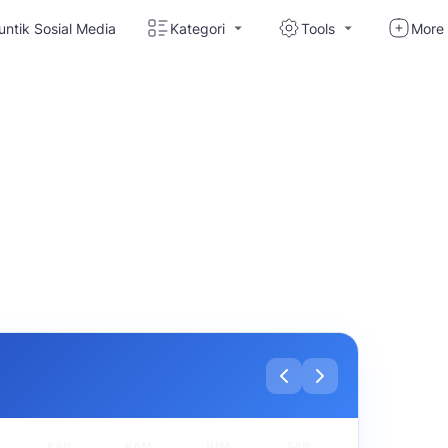
untik Sosial Media
Kategori
Tools
More
RAB
KAM
JUM
SAB