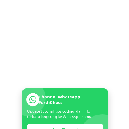
Channel WhatsApp
FerdiChocs
Update tutorial, tips coding, dan info
terbaru langsung ke WhatsApp kamu.