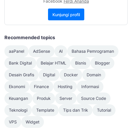
Facebook
Ferdi Ananda
Kunjungi profil
Recommended topics
aaPanel
AdSense
AI
Bahasa Pemrograman
Bank Digital
Belajar HTML
Bisnis
Blogger
Desain Grafis
Digital
Docker
Domain
Ekonomi
Finance
Hosting
Informasi
Keuangan
Produk
Server
Source Code
Teknologi
Template
Tips dan Trik
Tutorial
VPS
Widget