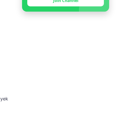
Join Channel
oyek