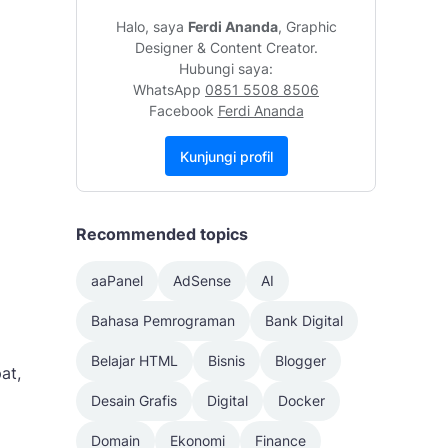
Halo, saya
Ferdi Ananda
, Graphic
Designer & Content Creator.
Hubungi saya:
WhatsApp
0851 5508 8506
Facebook
Ferdi Ananda
Kunjungi profil
Recommended topics
aaPanel
AdSense
AI
Bahasa Pemrograman
Bank Digital
Belajar HTML
Bisnis
Blogger
at,
.
Desain Grafis
Digital
Docker
Domain
Ekonomi
Finance
i