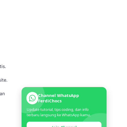
is.
ite.
kan
Channel WhatsApp
FerdiChocs
Update tutorial, tips coding, dan info
terbaru langsung ke WhatsApp kamu.