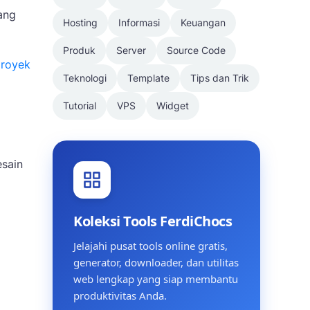
ang
Hosting
Informasi
Keuangan
Produk
Server
Source Code
proyek
Teknologi
Template
Tips dan Trik
Tutorial
VPS
Widget
esain
Koleksi Tools FerdiChocs
Jelajahi pusat tools online gratis,
generator, downloader, dan utilitas
web lengkap yang siap membantu
produktivitas Anda.