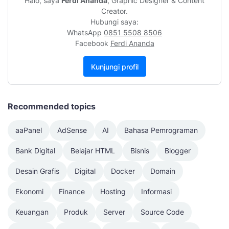
Halo, saya
Ferdi Ananda
, Graphic Designer & Content
Creator.
Hubungi saya:
WhatsApp
0851 5508 8506
Facebook
Ferdi Ananda
Kunjungi profil
Recommended topics
aaPanel
AdSense
AI
Bahasa Pemrograman
Bank Digital
Belajar HTML
Bisnis
Blogger
Desain Grafis
Digital
Docker
Domain
Ekonomi
Finance
Hosting
Informasi
Keuangan
Produk
Server
Source Code