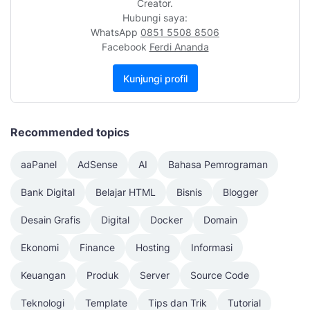
Creator.
Hubungi saya:
WhatsApp
0851 5508 8506
Facebook
Ferdi Ananda
Kunjungi profil
Recommended topics
aaPanel
AdSense
AI
Bahasa Pemrograman
Bank Digital
Belajar HTML
Bisnis
Blogger
Desain Grafis
Digital
Docker
Domain
Ekonomi
Finance
Hosting
Informasi
Keuangan
Produk
Server
Source Code
Teknologi
Template
Tips dan Trik
Tutorial