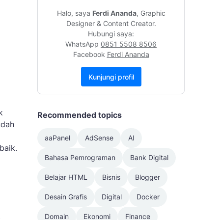
Halo, saya
Ferdi Ananda
, Graphic
Designer & Content Creator.
Hubungi saya:
WhatsApp
0851 5508 8506
Facebook
Ferdi Ananda
Kunjungi profil
k
Recommended topics
udah
aaPanel
AdSense
AI
 baik.
Bahasa Pemrograman
Bank Digital
Belajar HTML
Bisnis
Blogger
Desain Grafis
Digital
Docker
t
Domain
Ekonomi
Finance