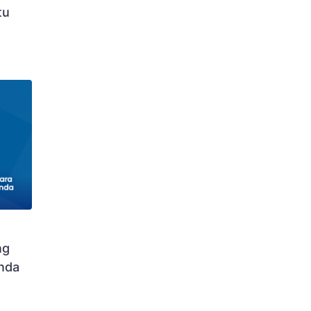
tu
ng
nda