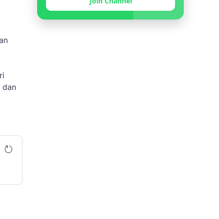
Join Channel
aan
ri
, dan