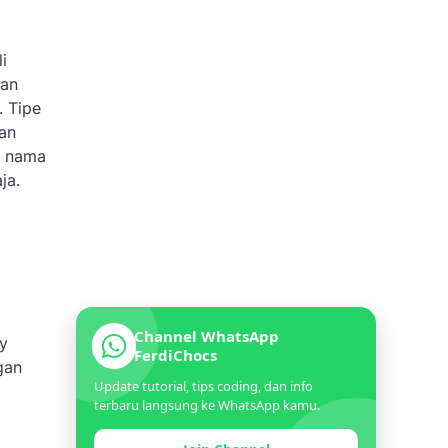
i
gan
. Tipe
uan
n nama
aja.
Channel WhatsApp
y
FerdiChocs
gan
Update tutorial, tips coding, dan info
terbaru langsung ke WhatsApp kamu.