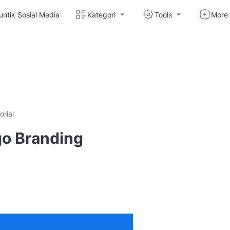
untik Sosial Media
Kategori
Tools
More
orial
go Branding