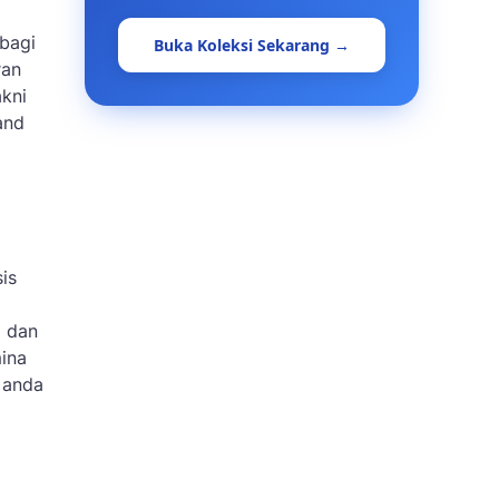
bagi
Buka Koleksi Sekarang →
ran
kni
and
is
i dan
mina
 anda