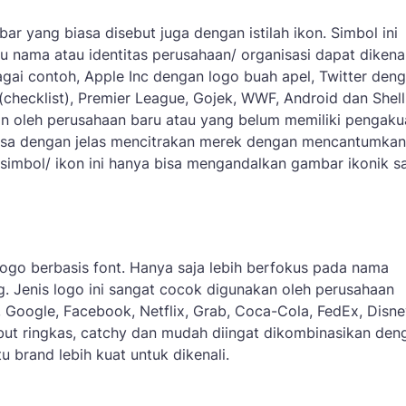
r yang biasa disebut juga dengan istilah ikon. Simbol ini
 nama atau identitas perusahaan/ organisasi dapat dikenal
gai contoh, Apple Inc dengan logo buah apel, Twitter den
checklist), Premier League, Gojek, WWF, Android dan Shell
akan oleh perusahaan baru atau yang belum memiliki pengak
n bisa dengan jelas mencitrakan merek dengan mencantumka
simbol/ ikon ini hanya bisa mengandalkan gambar ikonik s
go berbasis font. Hanya saja lebih berfokus pada nama
ng. Jenis logo ini sangat cocok digunakan oleh perusahaan
Google, Facebook, Netflix, Grab, Coca-Cola, FedEx, Disne
ut ringkas, catchy dan mudah diingat dikombinasikan den
 brand lebih kuat untuk dikenali.