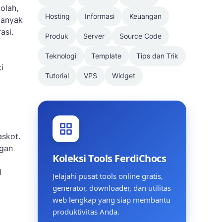
olah,
Hosting
Informasi
Keuangan
banyak
asi.
Produk
Server
Source Code
Teknologi
Template
Tips dan Trik
i
Tutorial
VPS
Widget
askot.
ngan
Koleksi Tools FerdiChocs
l
Jelajahi pusat tools online gratis,
generator, downloader, dan utilitas
web lengkap yang siap membantu
produktivitas Anda.